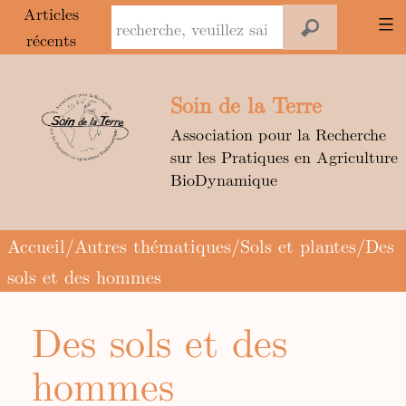
Panneau de gestion des cookies
Articles
récents
Aller
au
Soin de la Terre
contenu
Association pour la Recherche
sur les Pratiques en Agriculture
BioDynamique
Accueil
/
Autres thématiques
/
Sols et plantes
/Des
sols et des hommes
Des sols et des
hommes