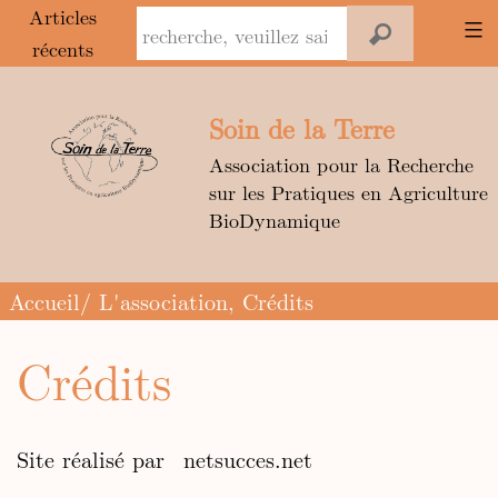
Panneau de gestion des cookies
Articles
récents
Aller
au
Soin de la Terre
contenu
Association pour la Recherche
sur les Pratiques en Agriculture
BioDynamique
Accueil
/
L'association
, Crédits
Crédits
Site réalisé par netsucces.net