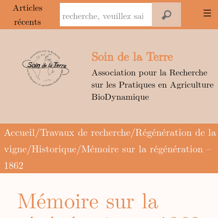
Panneau de gestion des cookies
Articles
récents
Aller
au
Soin de la Terre
contenu
Association pour la Recherche
sur les Pratiques en Agriculture
BioDynamique
Accueil
/
Travaux de recherche
/
Régénération de la
vigne
/
Historique
/Mémoire sur la régénération –
1862
Mémoire sur la