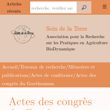
Panneau de gestion des cookies
Articles
récents
Aller
au
Soin de la Terre
contenu
Association pour la Recherche
sur les Pratiques en Agriculture
BioDynamique
Accueil
/
Travaux de recherche
/
Mémoires et
publications
/
Actes de conférence
/Actes des
congrès du Goetheanum
Actes des congrès