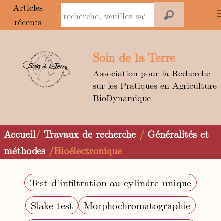
Panneau de gestion des cookies
Articles
récents
Aller
au
Soin de la Terre
contenu
Association pour la Recherche
sur les Pratiques en Agriculture
BioDynamique
Accueil
/
Travaux de recherche
/
Généralités et
méthodes
/Bioélectronique
Test d'infiltration au cylindre unique
Slake test
Morphochromatographie