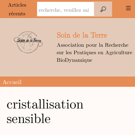
Panneau de gestion des cookies
Articles
récents
Aller
au
Soin de la Terre
contenu
Association pour la Recherche
sur les Pratiques en Agriculture
BioDynamique
Accueil
cristallisation
sensible