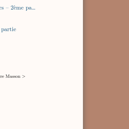
Les préparations biodynamiques ne sont pas des décomposeurs – 2ème partie
 partie
rre Masson
>