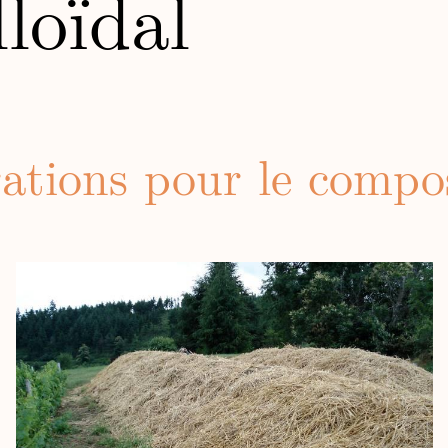
lloïdal
ations pour le compo