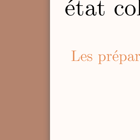
état co
Les prépar