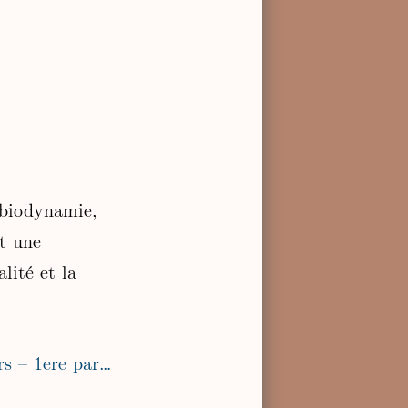
a biodynamie,
t une
lité et la
Les préparations biodynamiques ne sont pas des décomposeurs – 1ere partie