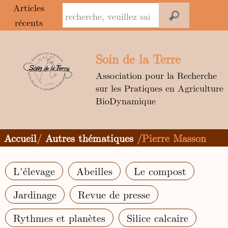
Panneau de gestion des cookies
Articles
récents
Aller
au
Soin de la Terre
contenu
Association pour la Recherche
sur les Pratiques en Agriculture
BioDynamique
Accueil
/
Autres thématiques
/Pierre Masson
L'élevage
Abeilles
Le compost
Jardinage
Revue de presse
Rythmes et planètes
Silice calcaire