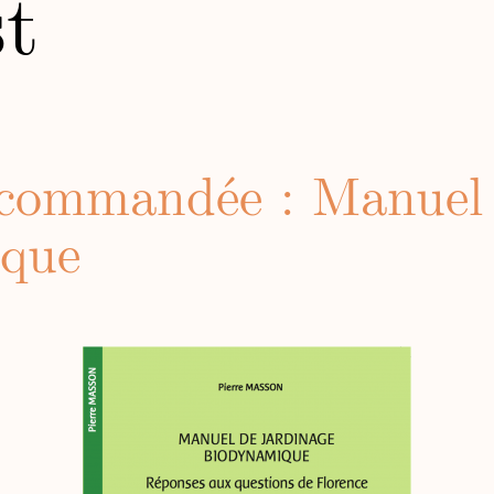
t
ecommandée : Manuel 
que