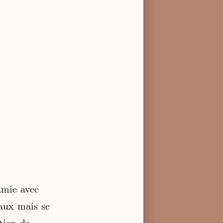
amie avec
taux mais se
tion de