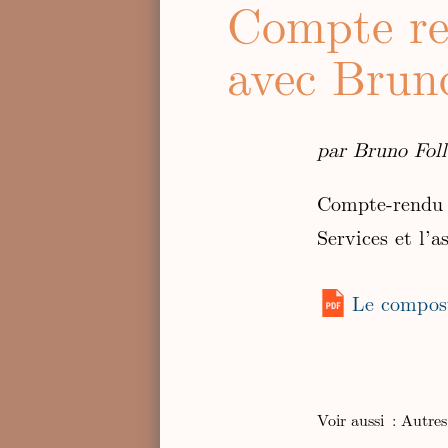
Compte re
avec Brun
par Bruno Fol
Compte-rendu d
Services et l’a
Le compost
Voir aussi :
Autres