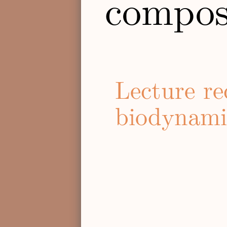
compos
Lecture r
biodynami