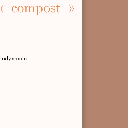
 « compost »
Biodynamie