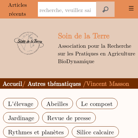
Panneau de gestion des cookies
Articles
récents
Aller
au
Soin de la Terre
contenu
Association pour la Recherche
sur les Pratiques en Agriculture
BioDynamique
Accueil
/
Autres thématiques
/Vincent Masson
L'élevage
Abeilles
Le compost
Jardinage
Revue de presse
Rythmes et planètes
Silice calcaire