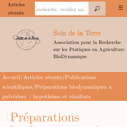
Panneau de gestion des cookies
Articles
récents
Aller
au
Soin de la Terre
contenu
Association pour la Recherche
sur les Pratiques en Agriculture
BioDynamique
Accueil
/
Articles récents
/
Publications
scientifiques
/Préparations biodynamiques à
pulvériser : hypothèses et résultats
Préparations